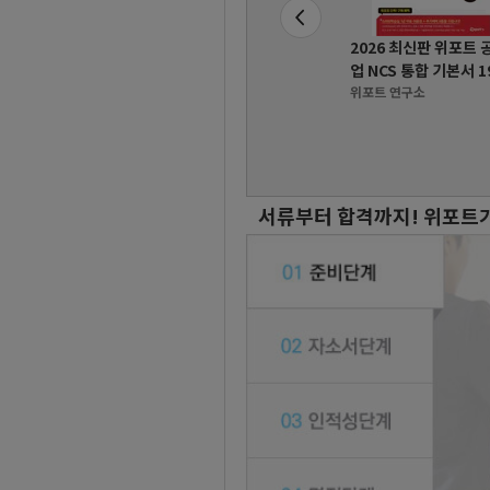
합격을 부르는
위포트 신경수 경제학 기
2026 최신판 위포트 
서
본이론+문제풀이 2판
업 NCS 통합 기본서 1
신경수
위포트 연구소
서류부터 합격까지! 위포트