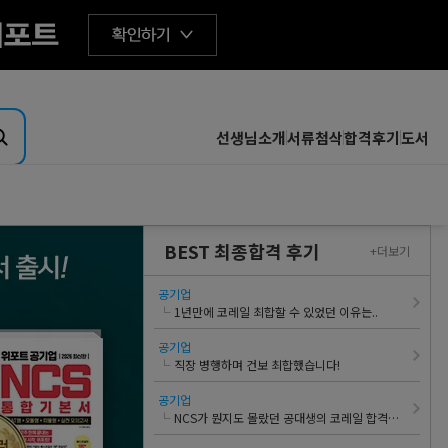
선생님소개
서류첨삭
합격후기
도서
취업핵심분석
BEST 최종합격 후기
+더보기
기업핵심분석
산업핵심분석
공기업
└
1년만에 코레일 최합할 수 있었던 이유는..
전공핵심분석
공기업
A
직무핵심분석
└
직장 병행하며 건보 최합했습니다!
합격자소서 핵심분석
공기업
└
NCS가 뭔지도 몰랐던 공대생의 코레일 합격과정