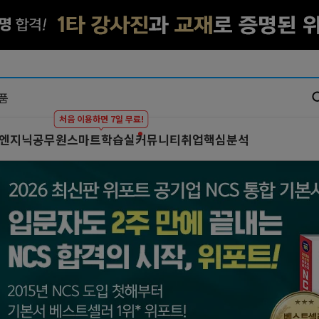
처음 이용하면 7일 무료!
 엔지닉
공무원
스마트학습실
커뮤니티
취업핵심분석
대기업 by 엔지닉
공무원
스마트학습실
커뮤니티
이공계 강의
온라인 강의
학습하기
BEST 게시글
스마트학습실
프리패스
시험보기
최종합격후기
학원 강의
마이노트
강의 Q&A
1:1 컨설팅
스마트학습실 Q&
FAQ