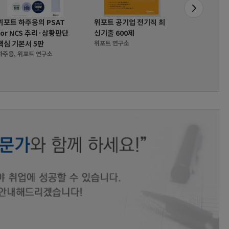
위포트 하주응의 PSAT
위포트 공기업 전기직 최
위포트 GSA
for NCS 추리·상황판단
신기출 600제
직무적성검사
핵심 기본서 5판
위포트 연구소
16판
하주응, 위포트 연구소
위포트 연구소