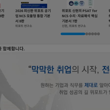
공기
2026 최신판 위포트 공기
위포트 신헌의 PSAT for
9판
업 NCS 모듈형 통합 기본
NCS 수리·자료해석 핵심
서 8판
기본서 7판
위포트 연구소
신헌, 위포트 연구소
가 함께합니다.