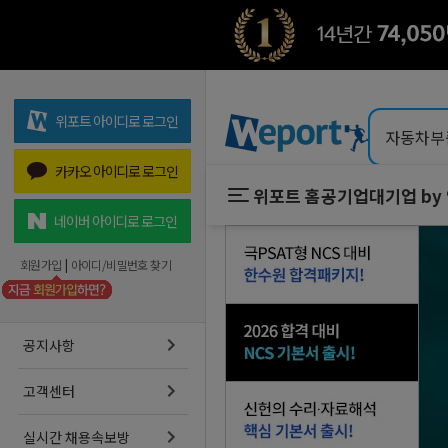
위포트 아이디로 로그인
카카오 아이디로 로그인
위포트 홈
공기업
대기업 by
위포트 홈
공기업
네이버 아이디로 로그인
온라인 강의
회원가입
|
아이디/비밀번호 찾기
프리패스
스마트학습실
공지사항
고객센터
실시간 채용속보방