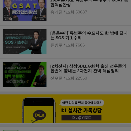
2024 홍기찬, 류병주의 수리/추리 GSAT 종
합핵심완성
홍기찬
/ 조회 50087
[응용수리]류병주의 수포자도 한 방에 끝내
는 SOS 기초수리
류병주
/ 조회 7606
[2차전지] 삼성SDI,LG화학 출신 선우준의
한번에 끝내는 2차전지 완벽 핵심정리
선우준
/ 조회 22560