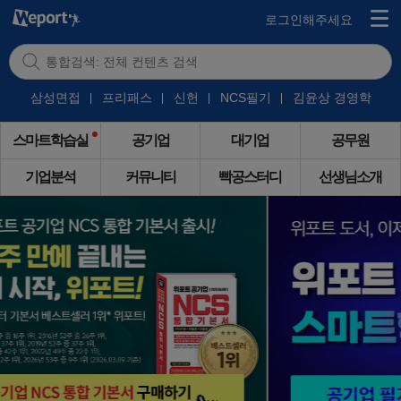
로그인해주세요
삼성면접
프리패스
신헌
NCS필기
김윤상 경영학
스마트학습실
공기업
대기업
공무원
기업분석
커뮤니티
빡공스터디
선생님소개