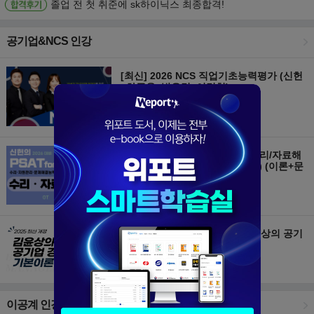
졸업 전 첫 취준에 sk하이닉스 최종합격!
공기업&NCS 인강
[최신] 2026 NCS 직업기초능력평가 (신헌
+하주응+박은경+이경현)
신헌
/ 조회 20067
[최신] 신헌의 PSAT for NCS 수리/자료해
석(수리·자원관리·문제해결능력) (이론+문
제풀이+실전편) - All in one
신헌
/ 조회 27727
[최신] [단일/상경통합전공] 김윤상의 공기
업 경영학 기본이론- 2025 개정
김윤상
/ 조회 17535
이공계 인강