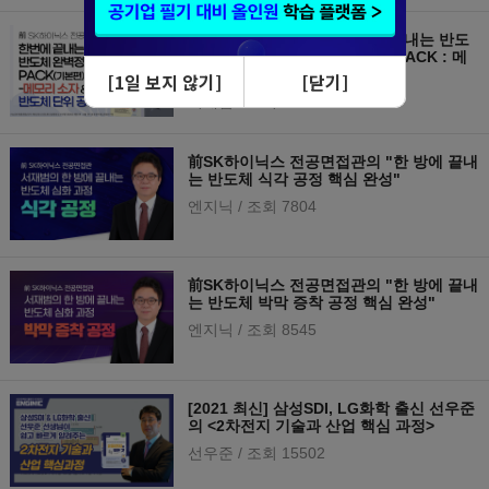
[2021 최신] 서재범의 한번에 끝내는 반도
체소자·공정 완벽정리(기본편) PACK : 메
모리소자+단위공정
서재범
/ 조회 18141
前SK하이닉스 전공면접관의 "한 방에 끝내
는 반도체 식각 공정 핵심 완성"
엔지닉
/ 조회 7804
前SK하이닉스 전공면접관의 "한 방에 끝내
는 반도체 박막 증착 공정 핵심 완성"
엔지닉
/ 조회 8545
[2021 최신] 삼성SDI, LG화학 출신 선우준
의 <2차전지 기술과 산업 핵심 과정>
선우준
/ 조회 15502