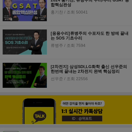
2024 홍기찬, 류병주의 수리/추리 GSAT 종
합핵심완성
홍기찬
/ 조회 50041
[응용수리]류병주의 수포자도 한 방에 끝내
는 SOS 기초수리
류병주
/ 조회 7594
[2차전지] 삼성SDI,LG화학 출신 선우준의
한번에 끝내는 2차전지 완벽 핵심정리
선우준
/ 조회 22556