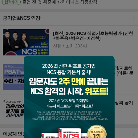
졸업 전 첫 취준에 sk하이닉스 최종합격!
공기업&NCS 인강
[최신] 2026 NCS 직업기초능력평가 (신헌
+하주응+박은경+이경현)
신헌
/ 조회 20341
[최신] 신헌의 PSAT for NCS 수리/자료해
석(수리·자원관리·문제해결능력) (이론+문
제풀이+실전편) - All in one
신헌
/ 조회 27914
[최신] [단일/상경통합전공] 김윤상의 공기
업 경영학 기본이론- 2025 개정
김윤상
/ 조회 17641
이공계 인강