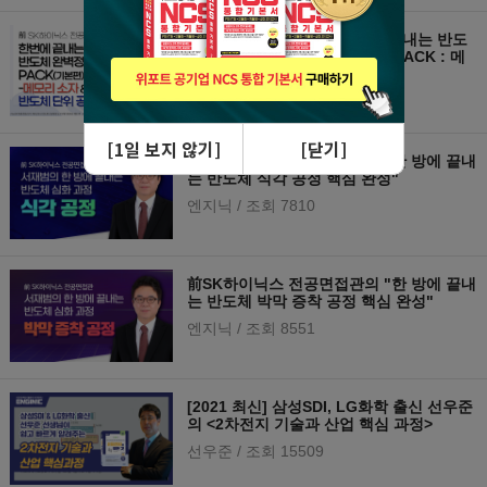
[2021 최신] 서재범의 한번에 끝내는 반도
체소자·공정 완벽정리(기본편) PACK : 메
모리소자+단위공정
서재범
/ 조회 18150
前SK하이닉스 전공면접관의 "한 방에 끝내
는 반도체 식각 공정 핵심 완성"
엔지닉
/ 조회 7810
前SK하이닉스 전공면접관의 "한 방에 끝내
는 반도체 박막 증착 공정 핵심 완성"
엔지닉
/ 조회 8551
[2021 최신] 삼성SDI, LG화학 출신 선우준
의 <2차전지 기술과 산업 핵심 과정>
선우준
/ 조회 15509