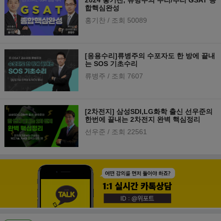
2024 홍기찬, 류병주의 수리/추리 GSAT 종
합핵심완성
홍기찬
/ 조회 50089
[응용수리]류병주의 수포자도 한 방에 끝내
는 SOS 기초수리
류병주
/ 조회 7607
[2차전지] 삼성SDI,LG화학 출신 선우준의
한번에 끝내는 2차전지 완벽 핵심정리
선우준
/ 조회 22561