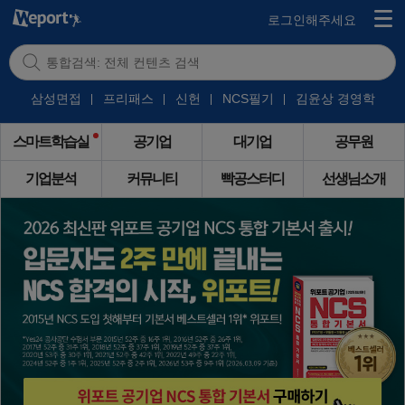
로그인해주세요
삼성면접
프리패스
신헌
NCS필기
김윤상 경영학
스마트학습실
공기업
대기업
공무원
기업분석
커뮤니티
빡공스터디
선생님소개