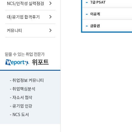
7급 PSAT
NCS/인적성 실력점검
이공계
대/공기업 합격후기
금융권
커뮤니티
- 취업정보 커뮤니티
- 취업핵심분석
- 자소서 첨삭
- 공기업 인강
- NCS 도서