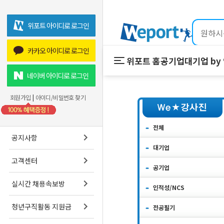
위포트 아이디로 로그인
카카오 아이디로 로그인
위포트 홈
공기업
대기업 by
위포트 홈
공기업
네이버 아이디로 로그인
온라인 강의
회원가입
|
아이디/비밀번호 찾기
프리패스
스마트학습실
전체
공지사항
대기업
고객센터
공기업
실시간 채용속보방
인적성/NCS
청년구직활동 지원금
전공필기