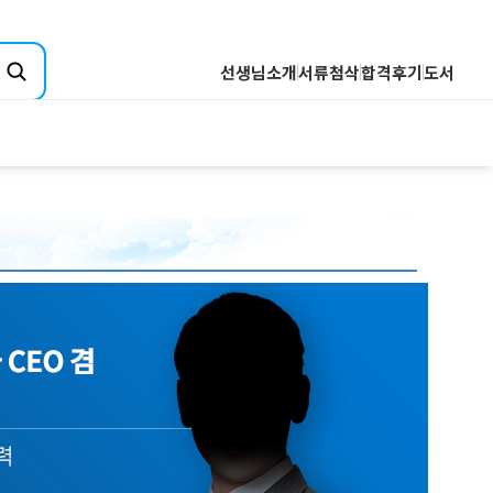
선생님소개
서류첨삭
합격후기
도서
취업핵심분석
기업핵심분석
산업핵심분석
전공핵심분석
Q&A
직무핵심분석
합격자소서 핵심분석