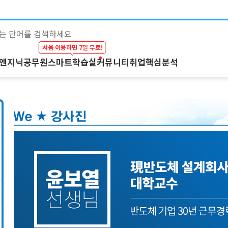
처음 이용하면 7일 무료!
 엔지닉
공무원
스마트학습실
커뮤니티
취업핵심분석
대기업 by 엔지닉
공무원
스마트학습실
커뮤니티
이공계 강의
온라인 강의
학습하기
BEST 게시글
스마트학습실
프리패스
시험보기
최종합격후기
학원 강의
마이노트
강의 Q&A
1:1 컨설팅
스마트학습실 
FAQ