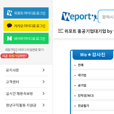
위포트 아이디로 로그인
카카오 아이디로 로그인
위포트 홈
공기업
대기업 by
위포트 홈
공기업
네이버 아이디로 로그인
온라인 강의
회원가입
|
아이디/비밀번호 찾기
프리패스
스마트학습실
전체
공지사항
대기업
고객센터
공기업
실시간 채용속보방
인적성/NCS
청년구직활동 지원금
전공필기