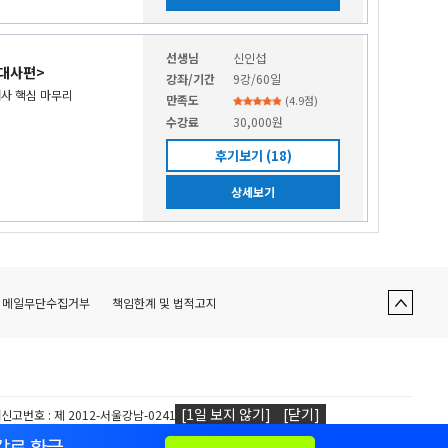
선생님
신인섭
현대사편>
강좌/기간
9강/60일
대사 핵심 마무리
만족도
(
4.9
점)
수강료
30,000원
후기보기 (18)
상세보기
이메일무단수집거부
책임한계 및 법적고지
신고번호 : 제
2012-서울강남-02418 |
FAX
: 02)556-5761
보관리책임자 : 노은돈