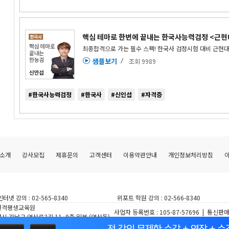
핵심 테마로 한번에 끝내는 한국사능력검정 <근
최종합격으로 가는 필수 스펙! 한국사 검정시험 대비 근현
샘플보기
조회 9989
#한국사능력검정
#한국사
#신인섭
#자격증
소개
강사모집
제휴문의
고객센터
이용약관안내
개인정보처리방침
인터넷 강의 :
02-565-8340
위포트 학원 강의 :
02-566-8340
원격평생교육원
사업자 등록번호
: 105-87-57696 |
통신판매
시 강남구 역삼로3길 11, 9층 일부 (역삼동)
주식회사 링커리어 대표이사: 노은돈 | 개인정
GHT © WEPORT.ALL RIGHTS RESERVED.