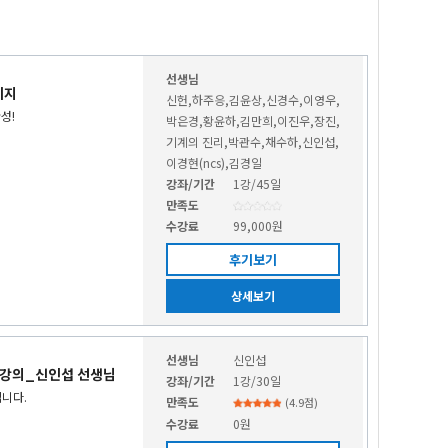
생님]
김*정
2020.12.09
선생님
키지
김*욱
2020.11.27
신헌,하주응,김윤상,신경수,이영우,
성!
박은경,황윤하,김만희,이진우,장진,
인섭 선생님]
기계의 진리,박관수,채수하,신인섭,
김*욱
2020.11.26
이경현(ncs),김경일
강좌/기간
1강/45일
김*욱
2020.11.26
만족도
수강료
99,000원
생님]
김*욱
후기보기
2020.11.26
상세보기
생님]
서*교
2020.07.08
선생님
신인섭
생님]
김*준
2020.06.25
설강의_신인섭 선생님
강좌/기간
1강/30일
입니다.
만족도
(
4.9
점)
수강료
0원