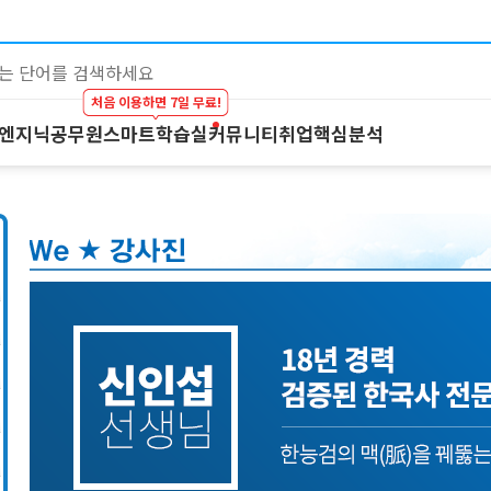
처음 이용하면 7일 무료!
 엔지닉
공무원
스마트학습실
커뮤니티
취업핵심분석
대기업 by 엔지닉
공무원
스마트학습실
커뮤니티
이공계 강의
온라인 강의
학습하기
BEST 게시글
스마트학습실
프리패스
시험보기
최종합격후기
학원 강의
마이노트
강의 Q&A
1:1 컨설팅
스마트학습실 
FAQ