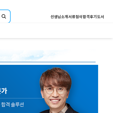
선생님소개
서류첨삭
합격후기
도서
취업핵심분석
기업핵심분석
산업핵심분석
전공핵심분석
Q&A
직무핵심분석
합격자소서 핵심분석