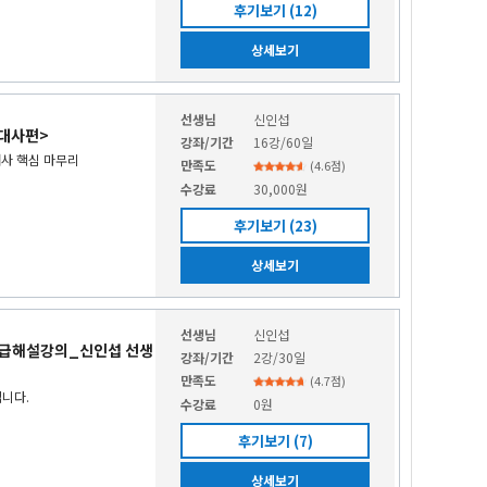
후기보기 (12)
상세보기
선생님
신인섭
근대사편>
강좌/기간
16강/60일
대사 핵심 마무리
만족도
(
4.6
점)
수강료
30,000원
후기보기 (23)
상세보기
선생님
신인섭
중급해설강의_신인섭 선생
강좌/기간
2강/30일
만족도
(
4.7
점)
입니다.
수강료
0원
후기보기 (7)
상세보기