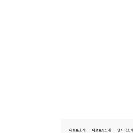
위포트소개
위포트N소개
엔지닉소