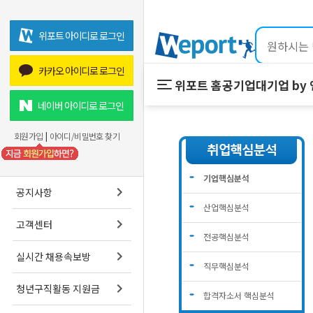
위포트 아이디로 로그인
카카오 아이디로 로그인
위포트 홈
공기업
대기업 by
위포트 홈
공기업
네이버 아이디로 로그인
온라인 강의
회원가입
|
아이디/비밀번호 찾기
프리패스
스마트학습실
기업핵심분석
공지사항
산업핵심분석
고객센터
전공핵심분석
실시간 채용속보방
직무핵심분석
청년구직활동 지원금
합격자소서 핵심분석