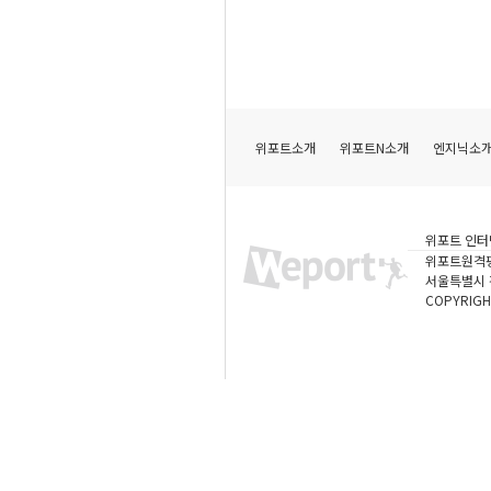
위포트소개
위포트N소개
엔지닉소
위포트 인터
위포트원격
서울특별시 강
COPYRIGH