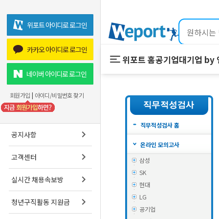
위포트 아이디로 로그인
카카오 아이디로 로그인
위포트 홈
공기업
대기업 by
위포트 홈
공기업
네이버 아이디로 로그인
온라인 강의
회원가입
|
아이디/비밀번호 찾기
프리패스
스마트학습실
직무적성검사 홈
공지사항
온라인 모의고사
고객센터
삼성
SK
실시간 채용속보방
현대
LG
청년구직활동 지원금
공기업