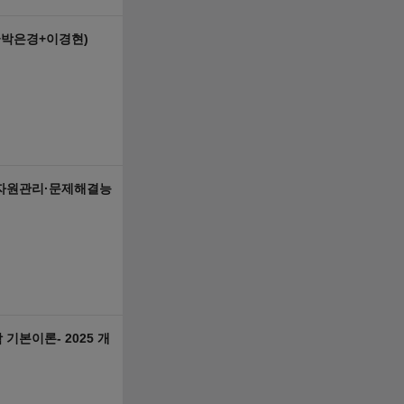
응+박은경+이경현)
수리·자원관리·문제해결능
기본이론- 2025 개