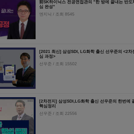
前SK하이닉스 전공면접관의 "한 방에 끝내는 반도체
심 완성"
엔지닉
/ 조회 8545
[2021 최신] 삼성SDI, LG화학 출신 선우준의 <2
심 과정>
선우준
/ 조회 15502
[2차전지] 삼성SDI,LG화학 출신 선우준의 한번에
핵심정리
선우준
/ 조회 22556