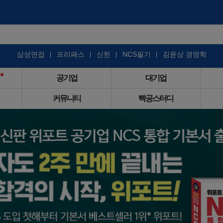
삼성면접
프리패스
신헌
NCS필기
김윤상 경영학
공기업
대기업
커뮤니티
빡공스터디