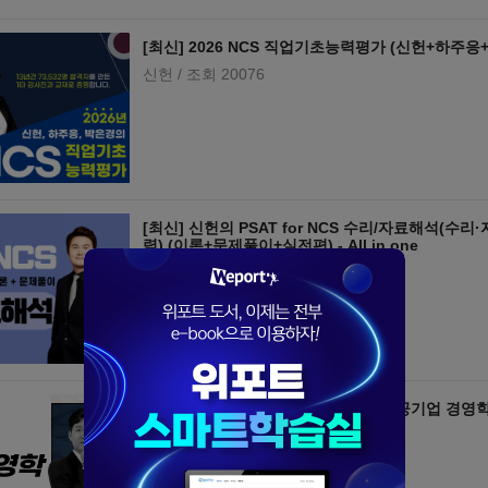
[최신] 2026 NCS 직업기초능력평가 (신헌+하주
신헌
/ 조회 20076
[최신] 신헌의 PSAT for NCS 수리/자료해석(
력) (이론+문제풀이+실전편) - All in one
신헌
/ 조회 27733
[최신] [단일/상경통합전공] 김윤상의 공기업 경영학 
정
김윤상
/ 조회 17539