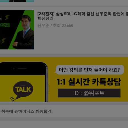
[2차전지] 삼성SDI,LG화학 출신 선우준의 한번에
핵심정리
선우준
/ 조회 22556
첫 취준에 sk하이닉스 최종합격!