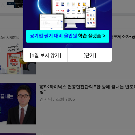
[2021 최신] 서재범의 한번에 끝내는 반도체소자
편) PACK : 메모리소자+단위공정
서재범
/ 조회 18141
前SK하이닉스 전공면접관의 "한 방에 끝내는 반도체
성"
엔지닉
/ 조회 7805