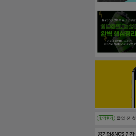
졸업 전 
공기업&NCS 인강