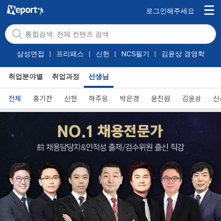
로그인해주세요
삼성면접
프리패스
신헌
NCS필기
김윤상 경영학
취업분야별
취업과정
선생님