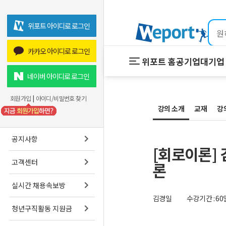
위포트 아이디로 로그인
카카오 아이디로 로그인
위포트 홈
공기업
대기업 
위포트 홈
공기업
네이버 아이디로 로그인
온라인 강
회원가입
|
아이디/비밀번호 찾기
강의 소개
교재
프리패스
강
스마트학
공지사항
[회로이론]
고객센터
론
실시간 채용속보방
김경일
수강기간 : 60
청년구직활동 지원금