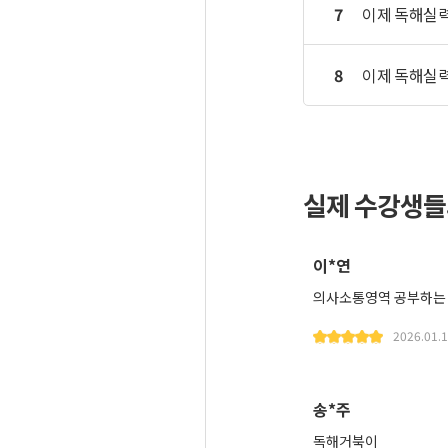
7
이제 독해실력
8
이제 독해실력
실제 수강생들
이*연
의사소통영역 공부하는
2026.01.
송*주
독해거북이