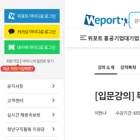
위포트 아이디로 로그인
카카오 아이디로 로그인
위포트 홈
공기업
대기업 
위포트 홈
공기업
네이버 아이디로 로그인
온라인 강
회원가입
|
아이디/비밀번호 찾기
강의 소개
강의목차
프리패스
스마트학
공지사항
[입문강의]
고객센터
이현나
수강기간 : 60
실시간 채용속보방
청년구직활동 지원금