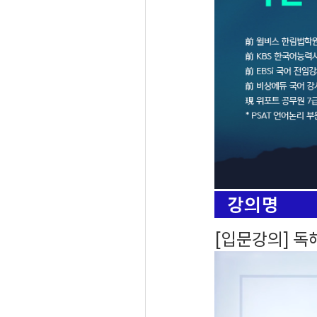
[입문강의] 독