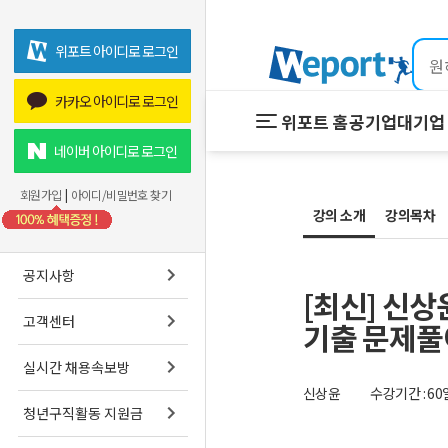
위포트 아이디로 로그인
카카오 아이디로 로그인
위포트 홈
공기업
대기업 
위포트 홈
공기업
네이버 아이디로 로그인
온라인 강
회원가입
|
아이디/비밀번호 찾기
강의 소개
강의목차
프리패스
스마트학
공지사항
[최신] 신
고객센터
기출 문제풀
실시간 채용속보방
신상윤
수강기간 : 60
청년구직활동 지원금