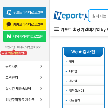
위포트 아이디로 로그인
카카오 아이디로 로그인
위포트 홈
공기업
대기업 by
위포트 홈
공기업
네이버 아이디로 로그인
온라인 강의
회원가입
|
아이디/비밀번호 찾기
프리패스
스마트학습실
전체
공지사항
대기업
고객센터
공기업
실시간 채용속보방
인적성/NCS
청년구직활동 지원금
전공필기