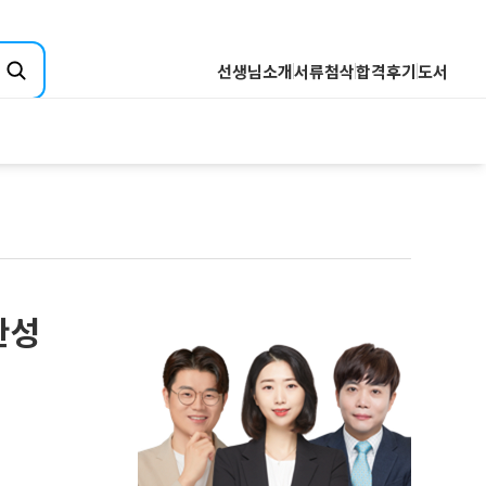
선생님소개
서류첨삭
합격후기
도서
취업핵심분석
기업핵심분석
산업핵심분석
전공핵심분석
Q&A
직무핵심분석
완성
합격자소서 핵심분석