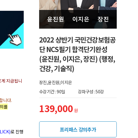
2022 상반기 국민건강보험공
단 NCS필기 합격단기완성
(윤진원, 이지은, 장진) (행정,
건강, 기술직)
르게 지급됩니
장진,윤진원,이지은
수강기간 : 90일
강좌구성 : 50강
합니다.
139,000
강의를
원
프리패스 강의추가
LICK)
로 진행