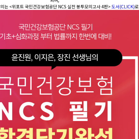
되며,
의는 <위포트 국민건강보험공단 NCS 실전 봉투모의고사 4판>
도서(CLICK)
로