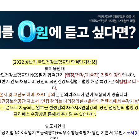
[2022 상반기 국민건강보험공단 합격단기완성]
※이용안내
 국민건강보험공단 NCS필기 합격단기
[행정/건강/기술직] 직렬의 강의
입니다.
2 상반기 건보 채용대비 장진의 국민건강보험법 - 법령 해설 특강>은
직렬별로 다
다.
본서 및 고난도 대비 PSAT 강의
는 강의리스트에 같이 포함되어 있습니다.
민건강보험공단 자소서+면접 강의는 나의강의실->온라인 컨텐츠에서 수강가능
는
쿠폰으로 지급되는
임호근 선생님의 자소서&면접강의, 장진 선생님의 법령 
프리패스 수강창을 통해서 추가할 수 있습니다.
※ 도서안내
포트 공기업 NCS 직업기초능력평가+직무수행능력평가 통합 기본서 14판>
도서(C