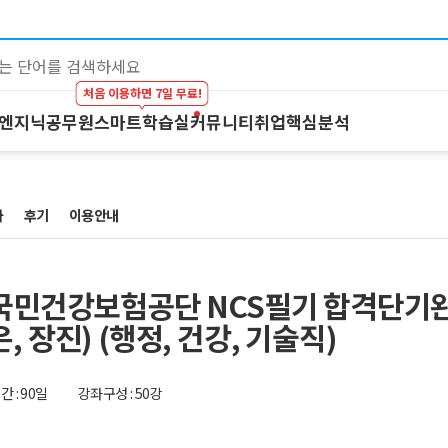
처음 이용하면 7일 무료!
 엔지닉
공무원
스마트학습실
커뮤니티
취업핵심분석
대기업 by 엔지닉
공무원
스마트학습실
커뮤니티
이공계 강의
온라인 강의
학습하기
BEST 게시글
차
스마트학습실
후기
이용안내
프리패스
시험보기
최종합격후기
학원 강의
마이노트
강의 Q&A
1:1 컨설팅
스마트학습실 
기 국민건강보험공단 NCS필기 합격단기
FAQ
, 장진) (행정, 건강, 기술직)
 : 90일
강좌구성 : 50강