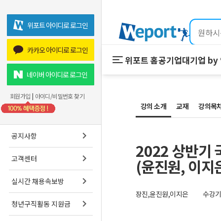
위포트 아이디로 로그인
카카오 아이디로 로그인
위포트 홈
공기업
대기업 by
위포트 홈
공기업
네이버 아이디로 로그인
온라인 강의
회원가입
|
아이디/비밀번호 찾기
강의 소개
교재
프리패스
강의목
스마트학습실
공지사항
2022 상반
고객센터
(윤진원, 이지은
실시간 채용속보방
장진,윤진원,이지은
수강기간
청년구직활동 지원금