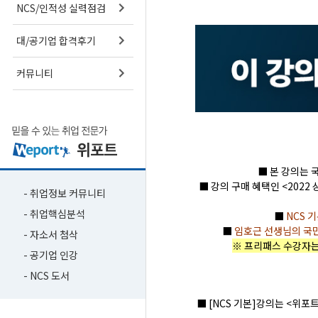
NCS/인적성 실력점검
대/공기업 합격후기
커뮤니티
■ 본 강의는
■ 강의 구매 혜택인 <202
- 취업정보 커뮤니티
- 취업핵심분석
■
NCS 기
■
임호근 선생님의 국
- 자소서 첨삭
※ 프리패스 수강자
- 공기업 인강
- NCS 도서
■ [NCS 기본]강의는 <위