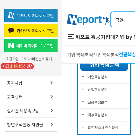
위포트 아이디로 로그인
카카오 아이디로 로그인
위포트 홈
공기업
대기업 by
위포트 홈
공기업
네이버 아이디로 로그인
전공핵
기업핵심분석
산업핵심분석
온라인 강의
회원가입
|
아이디/비밀번호 찾기
프리패스
스마트학습실
기업핵심분석
공지사항
산업핵심분석
고객센터
전공핵심분석
실시간 채용속보방
직무핵심분석
청년구직활동 지원금
합격자소서 핵심분석