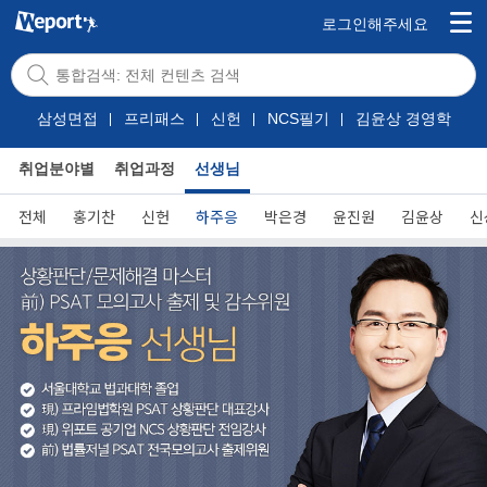
로그인해주세요
삼성면접
프리패스
신헌
NCS필기
김윤상 경영학
취업분야별
취업과정
선생님