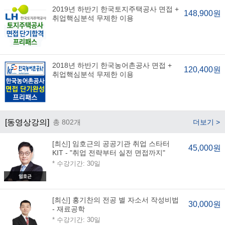
2019년 하반기 한국토지주택공사 면접 +
148,900원
취업핵심분석 무제한 이용
2018년 하반기 한국농어촌공사 면접 +
120,400원
취업핵심분석 무제한 이용
[동영상강의]
총 802개
더보기 >
[최신] 임호근의 공공기관 취업 스타터
45,000원
KIT - "취업 전략부터 실전 면접까지"
* 수강기간: 30일
[최신] 홍기찬의 전공 별 자소서 작성비법
30,000원
- 재료공학
* 수강기간: 30일