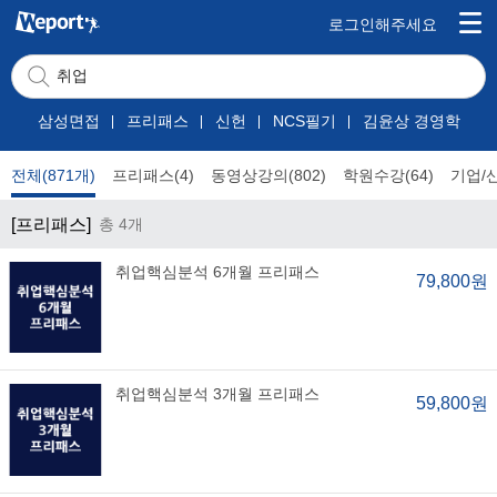
로그인해주세요
삼성면접
프리패스
신헌
NCS필기
김윤상 경영학
전체(871개)
프리패스(4)
동영상강의(802)
학원수강(64)
기업/
[프리패스]
총 4개
취업핵심분석 6개월 프리패스
79,800원
취업핵심분석 3개월 프리패스
59,800원