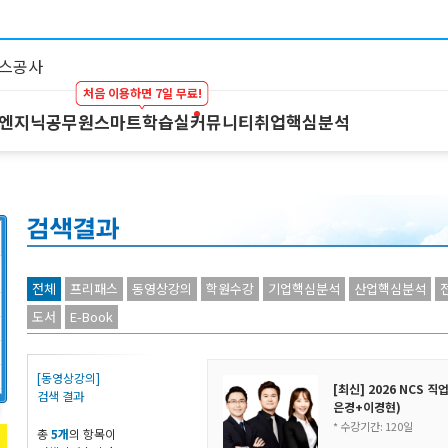
처음 이용하면 7일 무료!
 엔지닉
공무원
스마트학습실
커뮤니티
취업핵심분석
대기업 by 엔지닉
공무원
스마트학습실
커뮤니티
이공계 강의
온라인 강의
학습하기
BEST 게시글
스마트학습실
프리패스
시험보기
최종합격후기
학원 강의
마이노트
강의 Q&A
1:1 컨설팅
스마트학습실 
전체
프리패스
동영상강의
학원수강
기업핵심분석
산업핵심분석
FAQ
도서
E-Book
[동영상강의]
[최신] 2026 NCS
검색 결과
은경+이경현)
* 수강기간: 120일
총
5개
의 항목이