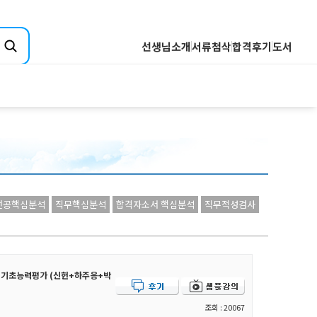
선생님소개
서류첨삭
합격후기
도서
취업핵심분석
기업핵심분석
산업핵심분석
전공핵심분석
Q&A
직무핵심분석
전공핵심분석
직무핵심분석
합격자소서 핵심분석
직무적성검사
합격자소서 핵심분석
 직업기초능력평가 (신헌+하주응+박
조회 : 20067