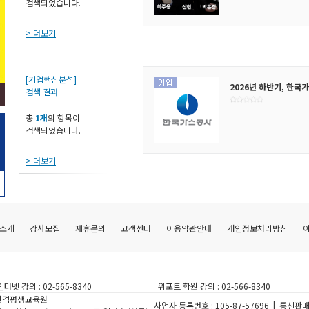
검색되었습니다.
> 더보기
[기업핵심분석]
2026년 하반기, 한국
검색 결과
총
1개
의 항목이
검색되었습니다.
> 더보기
소개
강사모집
제휴문의
고객센터
이용약관안내
개인정보처리방침
인터넷 강의 :
02-565-8340
위포트 학원 강의 :
02-566-8340
원격평생교육원
사업자 등록번호
: 105-87-57696 |
통신판매