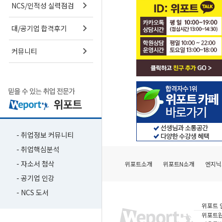
NCS/인적성 실력점검
대/공기업 합격후기
커뮤니티
- 취업정보 커뮤니티
- 취업핵심분석
- 자소서 첨삭
위포트소개
위포트N소개
엔지닉
- 공기업 인강
- NCS 도서
위포트 
위포트