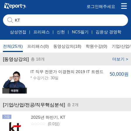
로그인해주세요
삼성면접
프리패스
신헌
NCS필기
김윤상 경영학
전체(25개)
프리패스(0)
동영상강의(18)
학원수강(0)
기업/산업/
[동영상강의]
총 18개
더보기 >
IT 직무 전문가 이경현의 2019 IT 트렌드
50,000원
* 수강기간: 30일
[기업/산업/전공/직무핵심분석]
총 2개
2025년 하반기, KT
(0.0점)