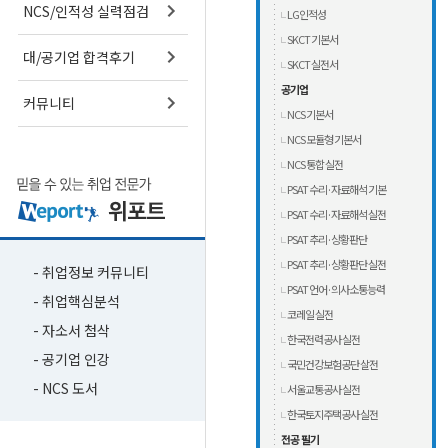
NCS/인적성 실력점검
LG인적성
SKCT 기본서
대/공기업 합격후기
SKCT 실전서
공기업
커뮤니티
NCS 기본서
NCS 모듈형 기본서
NCS 통합 실전
PSAT 수리·자료해석 기본
PSAT 수리·자료해석 실전
PSAT 추리·상황판단
PSAT 추리·상황판단 실전
- 취업정보 커뮤니티
PSAT 언어·의사소통능력
- 취업핵심분석
코레일 실전
- 자소서 첨삭
한국전력공사 실전
- 공기업 인강
국민건강보험공단 살전
- NCS 도서
서울교통공사 실전
한국토지주택공사 실전
전공 필기