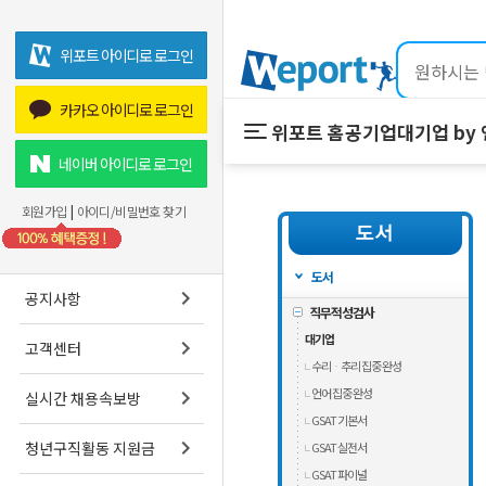
위포트 아이디로 로그인
카카오 아이디로 로그인
위포트 홈
공기업
대기업 by
위포트 홈
공기업
네이버 아이디로 로그인
온라인 강의
회원가입
|
아이디/비밀번호 찾기
프리패스
스마트학습실
도서
공지사항
직무적성검사
대기업
고객센터
수리ᆞ추리 집중 완성
언어 집중 완성
실시간 채용속보방
GSAT 기본서
청년구직활동 지원금
GSAT 실전서
GSAT 파이널