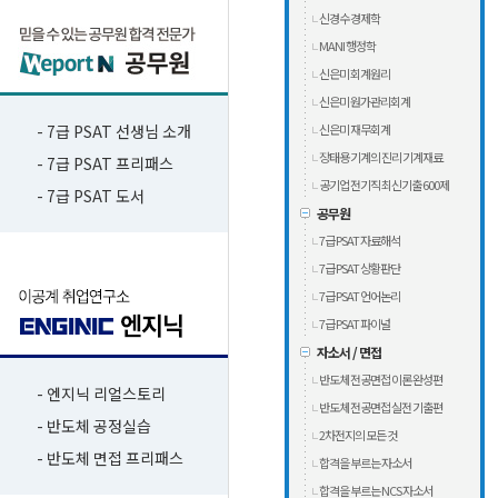
신경수 경제학
MANI 행정학
신은미 회계원리
신은미 원가관리회계
- 7급 PSAT 선생님 소개
신은미 재무회계
장태용 기계의 진리 기계재료
- 7급 PSAT 프리패스
공기업 전기직 최신기출 600제
- 7급 PSAT 도서
공무원
7급 PSAT 자료해석
7급 PSAT 상황판단
7급 PSAT 언어논리
7급 PSAT 파이널
자소서 / 면접
반도체 전공면접 이론 완성편
- 엔지닉 리얼스토리
반도체 전공면접 실전 기출편
- 반도체 공정실습
2차전지의 모든 것
- 반도체 면접 프리패스
합격을 부르는 자소서
합격을 부르는 NCS 자소서