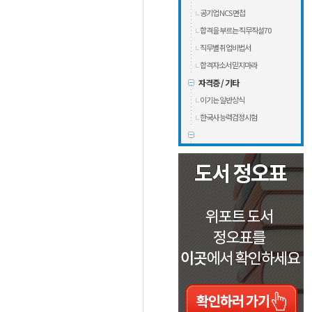
공기업 NCS 면접
합격을 부르는 직무직설70
직무별 취업비법서
합격자소서 믿지마라
자격증 / 기타
이기는 일반상식
한국사 능력검정시험