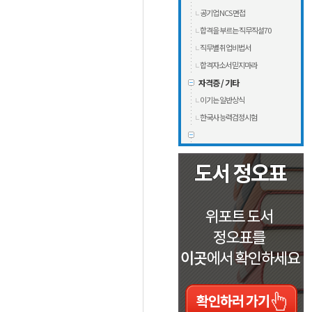
공기업 NCS 면접
합격을 부르는 직무직설70
직무별 취업비법서
합격자소서 믿지마라
자격증 / 기타
이기는 일반상식
한국사 능력검정시험