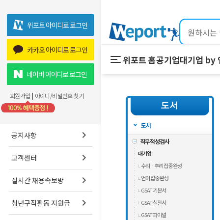
위포트 아이디로 로그인
카카오 아이디로 로그인
위포트 홈
공기업
대기업 by
위포트 홈
공기업
네이버 아이디로 로그인
온라인 강의
회원가입
|
아이디/비밀번호 찾기
프리패스
스마트학습실
도서
공지사항
직무적성검사
대기업
고객센터
수리ᆞ추리 집중 완성
언어 집중 완성
실시간 채용속보방
GSAT 기본서
청년구직활동 지원금
GSAT 실전서
GSAT 파이널