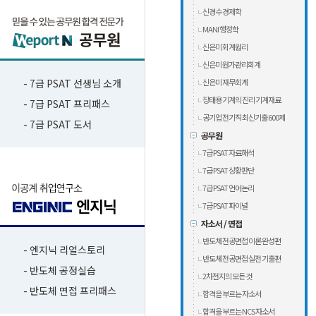
신경수 경제학
MANI 행정학
신은미 회계원리
신은미 원가관리회계
- 7급 PSAT 선생님 소개
신은미 재무회계
장태용 기계의 진리 기계재료
- 7급 PSAT 프리패스
공기업 전기직 최신기출 600제
- 7급 PSAT 도서
공무원
7급 PSAT 자료해석
7급 PSAT 상황판단
7급 PSAT 언어논리
7급 PSAT 파이널
자소서 / 면접
반도체 전공면접 이론 완성편
- 엔지닉 리얼스토리
반도체 전공면접 실전 기출편
- 반도체 공정실습
2차전지의 모든 것
- 반도체 면접 프리패스
합격을 부르는 자소서
합격을 부르는 NCS 자소서