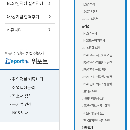
NCS/인적성 실력점검
LG인적성
SKCT 기본서
대/공기업 합격후기
SKCT 실전서
공기업
커뮤니티
NCS 기본서
NCS 모듈형 기본서
NCS 통합 실전
PSAT 수리·자료해석 기본
PSAT 수리·자료해석 실전
PSAT 추리·상황판단
PSAT 추리·상황판단 실전
- 취업정보 커뮤니티
PSAT 언어·의사소통능력
- 취업핵심분석
코레일 실전
- 자소서 첨삭
한국전력공사 실전
- 공기업 인강
국민건강보험공단 살전
- NCS 도서
서울교통공사 실전
한국토지주택공사 실전
전공 필기