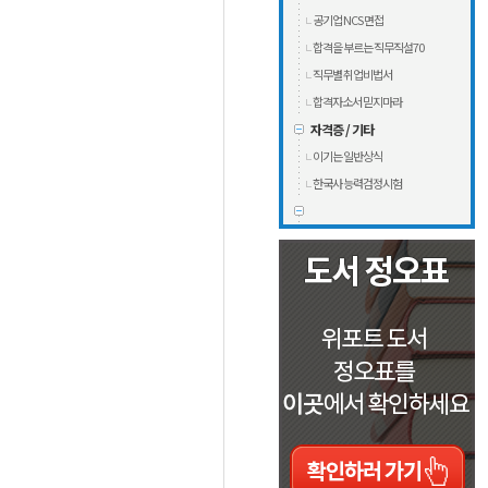
공기업 NCS 면접
합격을 부르는 직무직설70
직무별 취업비법서
합격자소서 믿지마라
자격증 / 기타
이기는 일반상식
한국사 능력검정시험