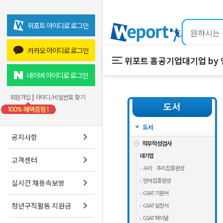
위포트 아이디로 로그인
카카오 아이디로 로그인
위포트 홈
공기업
대기업 by
위포트 홈
공기업
네이버 아이디로 로그인
온라인 강의
회원가입
|
아이디/비밀번호 찾기
프리패스
스마트학습실
도서
공지사항
직무적성검사
대기업
고객센터
수리ᆞ추리 집중 완성
언어 집중 완성
실시간 채용속보방
GSAT 기본서
청년구직활동 지원금
GSAT 실전서
GSAT 파이널