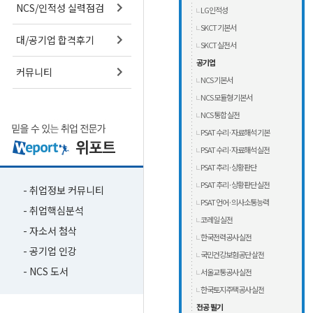
NCS/인적성 실력점검
LG인적성
SKCT 기본서
대/공기업 합격후기
SKCT 실전서
공기업
커뮤니티
NCS 기본서
NCS 모듈형 기본서
NCS 통합 실전
PSAT 수리·자료해석 기본
PSAT 수리·자료해석 실전
PSAT 추리·상황판단
PSAT 추리·상황판단 실전
- 취업정보 커뮤니티
PSAT 언어·의사소통능력
- 취업핵심분석
코레일 실전
- 자소서 첨삭
한국전력공사 실전
- 공기업 인강
국민건강보험공단 살전
- NCS 도서
서울교통공사 실전
한국토지주택공사 실전
전공 필기