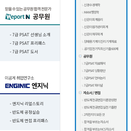
신경수 경제학
MANI 행정학
신은미 회계원리
신은미 원가관리회계
- 7급 PSAT 선생님 소개
신은미 재무회계
장태용 기계의 진리 기계재료
- 7급 PSAT 프리패스
공기업 전기직 최신기출 600제
- 7급 PSAT 도서
공무원
7급 PSAT 자료해석
7급 PSAT 상황판단
7급 PSAT 언어논리
7급 PSAT 파이널
자소서 / 면접
반도체 전공면접 이론 완성편
- 엔지닉 리얼스토리
반도체 전공면접 실전 기출편
- 반도체 공정실습
2차전지의 모든 것
- 반도체 면접 프리패스
합격을 부르는 자소서
합격을 부르는 NCS 자소서